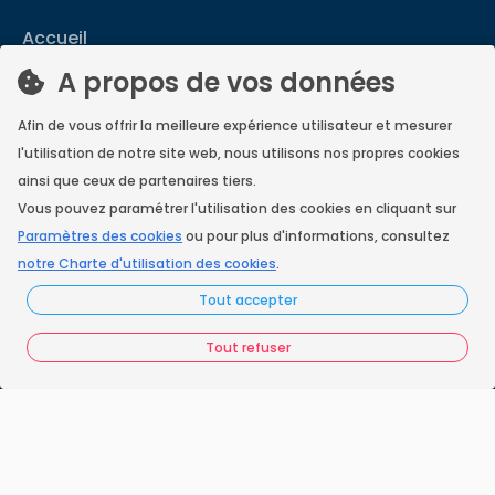
Accueil
A propos de vos données
Nos engagements
Vos questions
Afin de vous offrir la meilleure expérience utilisateur et mesurer
l'utilisation de notre site web, nous utilisons nos propres cookies
FAQ France Ramonage
ainsi que ceux de partenaires tiers.
Vous pouvez paramétrer l'utilisation des cookies en cliquant sur
Les ramoneurs proches de chez vous
Paramètres des cookies
ou pour plus d'informations, consultez
notre Charte d'utilisation des cookies
.
Espace juridique
Tout accepter
Préférences Cookies
Tout refuser
Vous êtes un ramoneur ?
Contactez-nous
A propos de Neoloop