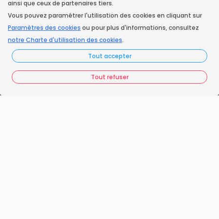
ainsi que ceux de partenaires tiers.
Vous pouvez paramétrer l'utilisation des cookies en cliquant sur
Instagram
Paramètres des cookies
ou pour plus d'informations, consultez
notre Charte d'utilisation des cookies
.
Tout accepter
Accueil
Nos engagements
Tout refuser
Vos questions
FAQ France Ramonage
Les ramoneurs proches de chez vous
Espace juridique
Préférences Cookies
Vous êtes un ramoneur ?