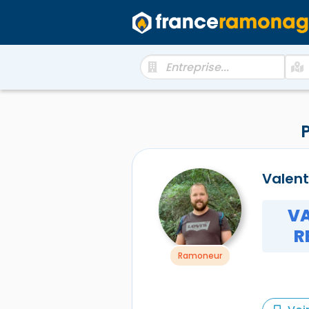
P
Valent
VA
R
Ramoneur