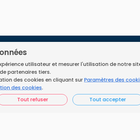
données
Accueil
our les ramoneurs en
Nos engagements
expérience utilisateur et mesurer l'utilisation de notre si
ent.
de partenaires tiers.
Vos questions
ce développé par
Neoloop
.
ation des cookies en cliquant sur
Paramètres des cook
ation des cookies
.
FAQ France Ramonage
Tout refuser
Tout accepter
Les ramoneurs proches
acebook
Instagram
de chez vous