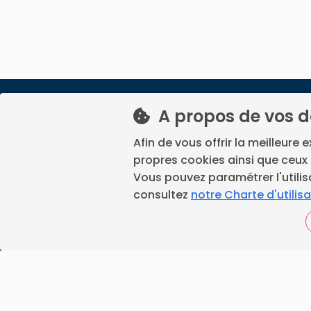
A propos de vos 
La prise de rendez-vous p
Afin de vous offrir la meilleure 
déplacem
propres cookies ainsi que ceux 
France Ramonage est un servi
Vous pouvez paramétrer l'utilis
consultez
notre Charte d'utilis
Youtube
linkedin
F