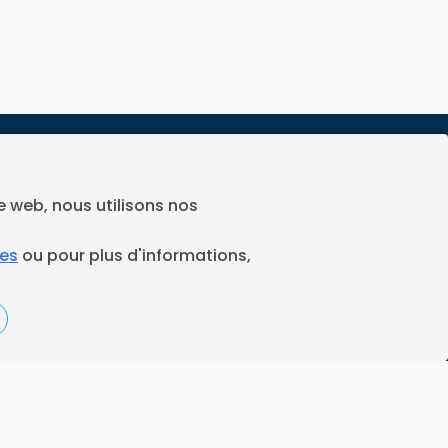
Espace juridique
Préférences Cookies
te web, nous utilisons nos
Vous êtes un ramoneur ?
ies
ou pour plus d'informations,
Contactez-nous
A propos de Neoloop