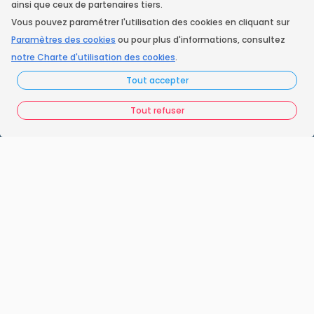
ainsi que ceux de partenaires tiers.
Vous pouvez paramétrer l'utilisation des cookies en cliquant sur
Instagram
Paramètres des cookies
ou pour plus d'informations, consultez
notre Charte d'utilisation des cookies
.
Tout accepter
Accueil
Nos engagements
Tout refuser
Vos questions
FAQ France Ramonage
Les ramoneurs proches de chez vous
Espace juridique
Préférences Cookies
Vous êtes un ramoneur ?