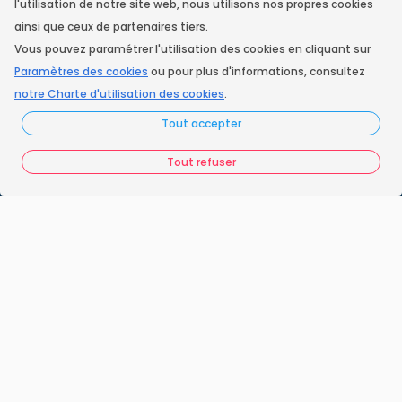
l'utilisation de notre site web, nous utilisons nos propres cookies
ainsi que ceux de partenaires tiers.
Vous pouvez paramétrer l'utilisation des cookies en cliquant sur
Instagram
Paramètres des cookies
ou pour plus d'informations, consultez
notre Charte d'utilisation des cookies
.
Accueil
Tout accepter
Nos engagements
Tout refuser
Vos questions
FAQ France Ramonage
Les ramoneurs proches de chez vous
Espace juridique
Préférences Cookies
Vous êtes un ramoneur ?