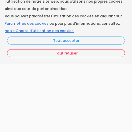
l'utilisation de notre site web, nous utilisons nos propres cookies
ainsi que ceux de partenaires tiers.
Vous pouvez paramétrer l'utilisation des cookies en cliquant sur
Instagram
Paramètres des cookies
ou pour plus d'informations, consultez
notre Charte d'utilisation des cookies
.
Accueil
Tout accepter
Nos engagements
Tout refuser
Vos questions
FAQ France Ramonage
Les ramoneurs proches de chez vous
Espace juridique
Préférences Cookies
Vous êtes un ramoneur ?