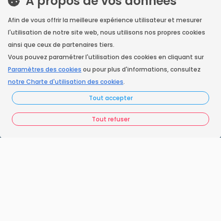
A propos de vos données
Facebook
Afin de vous offrir la meilleure expérience utilisateur et mesurer
l'utilisation de notre site web, nous utilisons nos propres cookies
ainsi que ceux de partenaires tiers.
Instagram
Vous pouvez paramétrer l'utilisation des cookies en cliquant sur
Paramètres des cookies
ou pour plus d'informations, consultez
notre Charte d'utilisation des cookies
.
Accueil
Tout accepter
Nos engagements
Tout refuser
Vos questions
FAQ France Ramonage
Les ramoneurs proches de chez vous
Espace juridique
Préférences Cookies