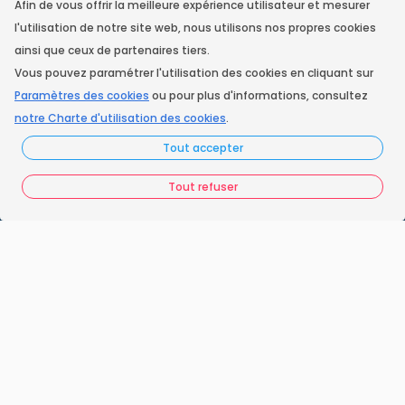
Facebook
Afin de vous offrir la meilleure expérience utilisateur et mesurer
l'utilisation de notre site web, nous utilisons nos propres cookies
ainsi que ceux de partenaires tiers.
Instagram
Vous pouvez paramétrer l'utilisation des cookies en cliquant sur
Paramètres des cookies
ou pour plus d'informations, consultez
notre Charte d'utilisation des cookies
.
Accueil
Tout accepter
Nos engagements
Tout refuser
Vos questions
FAQ France Ramonage
Les ramoneurs proches de chez vous
Espace juridique
Préférences Cookies
Vous êtes un ramoneur ?