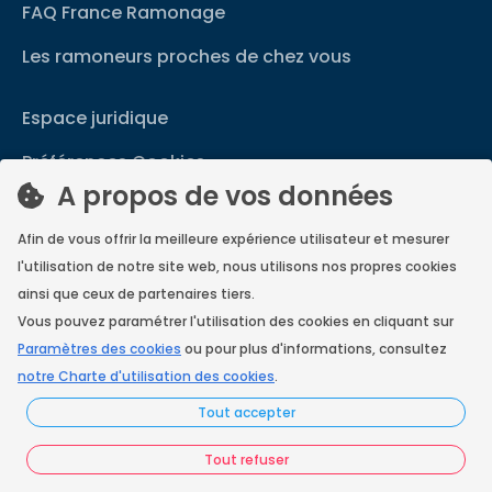
FAQ France Ramonage
Les ramoneurs proches de chez vous
Espace juridique
Préférences Cookies
A propos de vos données
Vous êtes un ramoneur ?
Afin de vous offrir la meilleure expérience utilisateur et mesurer
Contactez-nous
l'utilisation de notre site web, nous utilisons nos propres cookies
A propos de Neoloop
ainsi que ceux de partenaires tiers.
Vous pouvez paramétrer l'utilisation des cookies en cliquant sur
Paramètres des cookies
ou pour plus d'informations, consultez
notre Charte d'utilisation des cookies
.
France Ramonage
Tout accepter
Copyright © 2026
Tout refuser