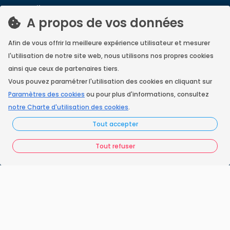
Accueil
A propos de vos données
Nos engagements
Afin de vous offrir la meilleure expérience utilisateur et mesurer
Vos questions
l'utilisation de notre site web, nous utilisons nos propres cookies
FAQ France Ramonage
ainsi que ceux de partenaires tiers.
Vous pouvez paramétrer l'utilisation des cookies en cliquant sur
Les ramoneurs proches de chez vous
Paramètres des cookies
ou pour plus d'informations, consultez
notre Charte d'utilisation des cookies
.
Espace juridique
Tout accepter
Préférences Cookies
Tout refuser
Vous êtes un ramoneur ?
Contactez-nous
A propos de Neoloop