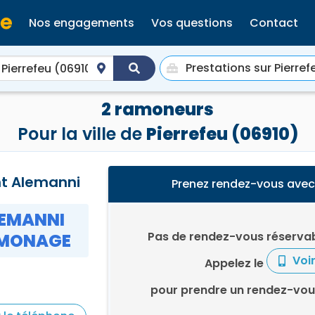
Nos engagements
Vos questions
Contact
2 ramoneurs
Pour la ville de
Pierrefeu (06910)
nt Alemanni
Prenez rendez-vous avec
EMANNI
Pas de rendez-vous réservab
MONAGE
Voi
Appelez le
pour prendre un rendez-vou