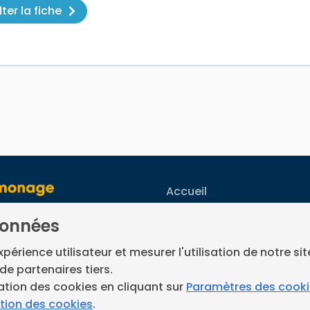
ter la fiche
Accueil
our les ramoneurs en
Nos engagements
données
ent.
Vos questions
ce développé par
Neoloop
.
expérience utilisateur et mesurer l'utilisation de notre si
de partenaires tiers.
FAQ France Ramonage
ation des cookies en cliquant sur
Paramètres des cook
Les ramoneurs proches
ation des cookies
.