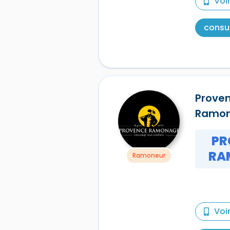
Voi
consul
Prove
Ramo
PR
RA
Ramoneur
Voi