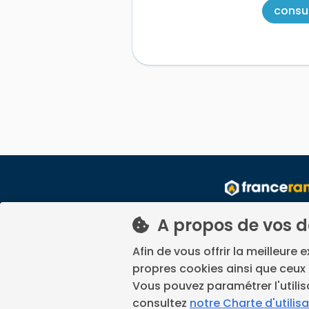
consul
La prise de rendez-vous p
A propos de vos 
déplacem
France Ramonage est un servi
Afin de vous offrir la meilleure 
propres cookies ainsi que ceux 
Vous pouvez paramétrer l'utilis
consultez
notre Charte d'utilis