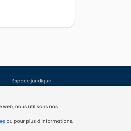
Espace juridique
Préférences Cookies
Vous êtes un ramoneur ?
te web, nous utilisons nos
Contactez-nous
ies
ou pour plus d'informations,
A propos de Neoloop