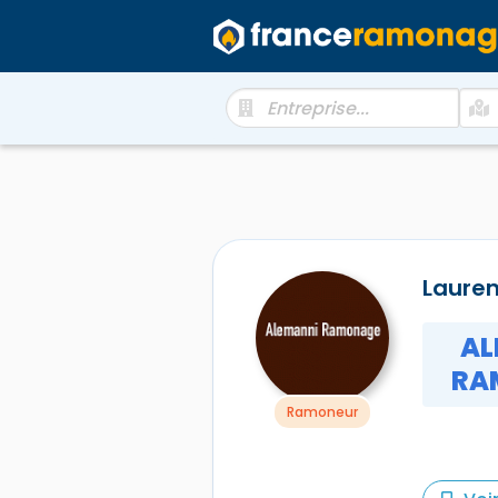
Laure
AL
RA
Ramoneur