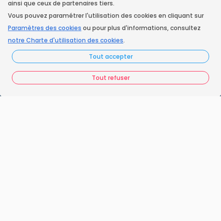
ainsi que ceux de partenaires tiers.
Vous pouvez paramétrer l'utilisation des cookies en cliquant sur
Instagram
Paramètres des cookies
ou pour plus d'informations, consultez
notre Charte d'utilisation des cookies
.
Tout accepter
Accueil
Nos engagements
Tout refuser
Vos questions
FAQ France Ramonage
Les ramoneurs proches de chez vous
Espace juridique
Préférences Cookies
Vous êtes un ramoneur ?