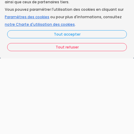
ainsi que ceux de partenaires tiers.
Vous pouvez paramétrer l'utilisation des cookies en cliquant sur
Instagram
Paramètres des cookies
ou pour plus d'informations, consultez
notre Charte d'utilisation des cookies
.
Tout accepter
Accueil
Nos engagements
Tout refuser
Vos questions
FAQ France Ramonage
Les ramoneurs proches de chez vous
Espace juridique
Préférences Cookies
Vous êtes un ramoneur ?