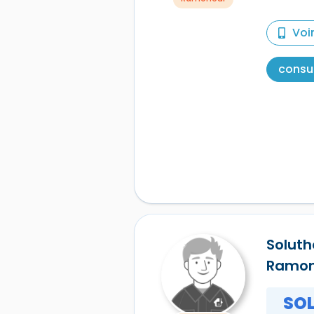
Voi
consul
Solut
Ramo
SO