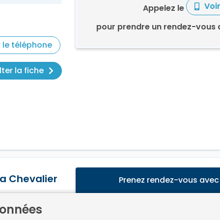
Voi
Appelez le
pour prendre un rendez-vous
r le téléphone
ter la fiche
a Chevalier
Prenez rendez-vous avec
MONAGE
données
Pas de rendez-vous réservab
S MONTS