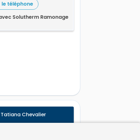
r le téléphone
 avec Solutherm Ramonage
 Tatiana Chevalier
le en ligne actuellement.