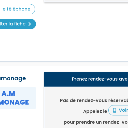
r le téléphone
ter la fiche
amonage
Prenez rendez-vous av
A.M
Pas de rendez-vous réservab
MONAGE
Voi
Appelez le
pour prendre un rendez-v