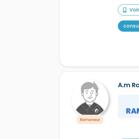
Voi
consul
A.m R
RA
Ramoneur