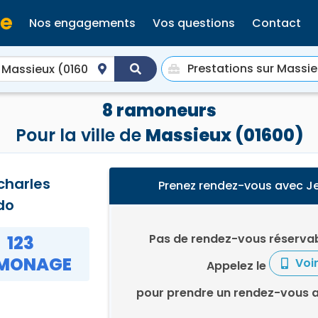
Nos engagements
Vos questions
Contact
8 ramoneurs
Pour la ville de
Massieux (01600)
charles
Prenez rendez-vous avec J
do
Pas de rendez-vous réservab
123
MONAGE
Voi
Appelez le
pour prendre un rendez-vous 