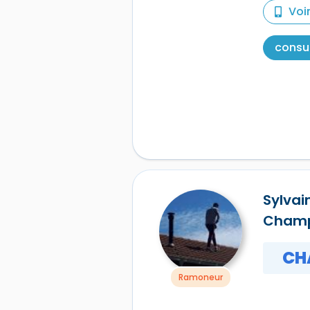
Voi
consul
Sylvai
Cham
CH
Ramoneur