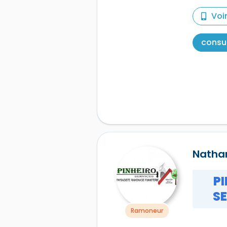
Voi
consul
Nathan
P
S
Ramoneur