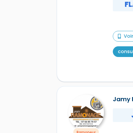
F
Voi
consul
Jamy
Ramoneur