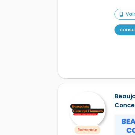
Voi
consul
Beaujo
Conce
BEA
C
Ramoneur