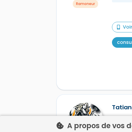
Ramoneur
Voi
consul
Tatian
RA
A propos de vos 
DE