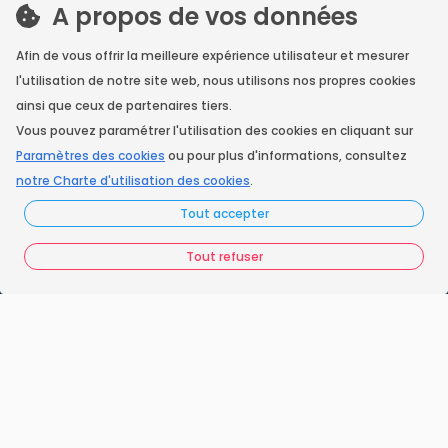
A propos de vos données
Nos engagements
Afin de vous offrir la meilleure expérience utilisateur et mesurer
Vos questions
l'utilisation de notre site web, nous utilisons nos propres cookies
ainsi que ceux de partenaires tiers.
FAQ France Ramonage
Vous pouvez paramétrer l'utilisation des cookies en cliquant sur
Paramètres des cookies
ou pour plus d'informations, consultez
Les ramoneurs proches de chez vous
notre Charte d'utilisation des cookies
.
Espace juridique
Tout accepter
Préférences Cookies
Tout refuser
Vous êtes un ramoneur ?
Contactez-nous
A propos de Neoloop