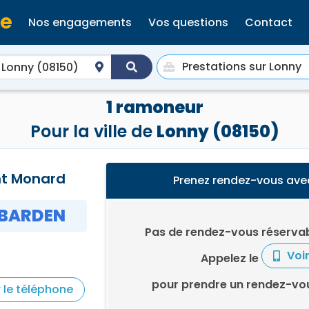
Nos engagements
Vos questions
Contact
1 ramoneur
Pour la ville de
Lonny (08150)
nt Monard
Prenez rendez-vous ave
BARDEN
Pas de rendez-vous réservab
Voi
Appelez le
pour prendre un rendez-vo
r le téléphone