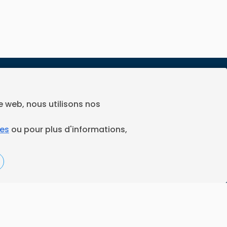
Espace juridique
Préférences Cookies
te web, nous utilisons nos
Vous êtes un ramoneur ?
ies
ou pour plus d'informations,
Contactez-nous
A propos de Neoloop