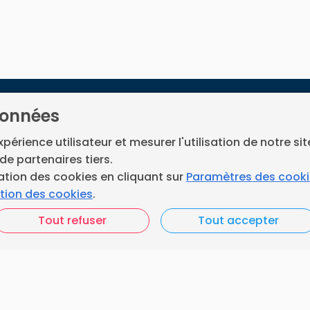
données
Accueil
our les ramoneurs en
Nos engagements
expérience utilisateur et mesurer l'utilisation de notre si
ent.
de partenaires tiers.
Vos questions
ce développé par
Neoloop
.
ation des cookies en cliquant sur
Paramètres des cook
ation des cookies
.
FAQ France Ramonage
Tout refuser
Tout accepter
Les ramoneurs proches
acebook
Instagram
de chez vous