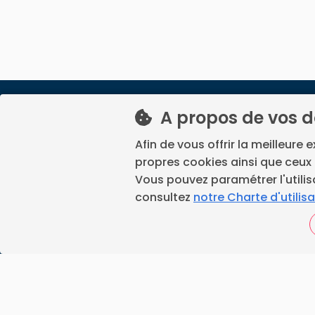
A propos de vos 
La prise de rendez-vous p
Afin de vous offrir la meilleure 
déplacem
propres cookies ainsi que ceux 
France Ramonage est un servi
Vous pouvez paramétrer l'utilis
consultez
notre Charte d'utilis
Youtube
linkedin
F