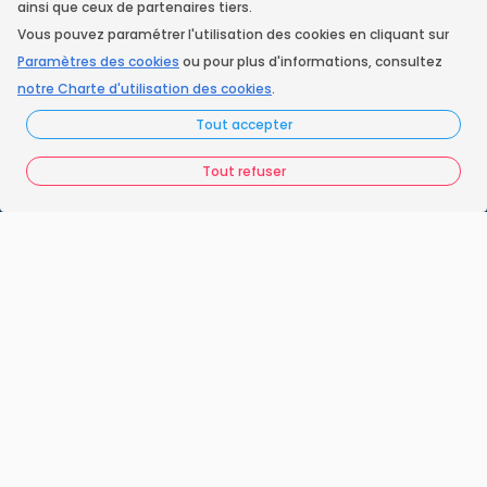
ainsi que ceux de partenaires tiers.
Vous pouvez paramétrer l'utilisation des cookies en cliquant sur
Instagram
Paramètres des cookies
ou pour plus d'informations, consultez
notre Charte d'utilisation des cookies
.
Tout accepter
Accueil
Nos engagements
Tout refuser
Vos questions
FAQ France Ramonage
Les ramoneurs proches de chez vous
Espace juridique
Préférences Cookies
Vous êtes un ramoneur ?