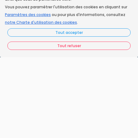
Vous pouvez paramétrer l'utilisation des cookies en cliquant sur
Instagram
Paramètres des cookies
ou pour plus d'informations, consultez
notre Charte d'utilisation des cookies
.
Tout accepter
Accueil
Tout refuser
Nos engagements
Vos questions
FAQ France Ramonage
Les ramoneurs proches de chez vous
Espace juridique
Préférences Cookies
Vous êtes un ramoneur ?