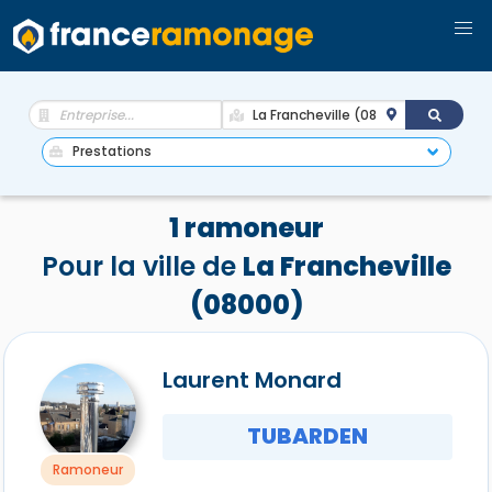
1 ramoneur
Pour la ville de
La Francheville
(08000)
Laurent Monard
TUBARDEN
Ramoneur