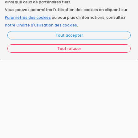
ainsi que ceux de partenaires tiers.
Vous pouvez paramétrer l'utilisation des cookies en cliquant sur
Instagram
Paramètres des cookies
ou pour plus d'informations, consultez
notre Charte d'utilisation des cookies
.
Tout accepter
Accueil
Nos engagements
Tout refuser
Vos questions
FAQ France Ramonage
Les ramoneurs proches de chez vous
Espace juridique
Préférences Cookies
Vous êtes un ramoneur ?