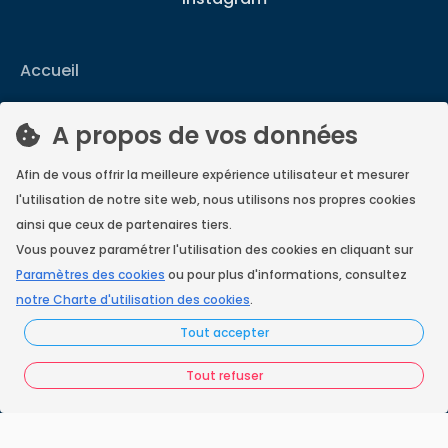
Accueil
Nos engagements
A propos de vos données
Vos questions
Afin de vous offrir la meilleure expérience utilisateur et mesurer
FAQ France Ramonage
l'utilisation de notre site web, nous utilisons nos propres cookies
ainsi que ceux de partenaires tiers.
Les ramoneurs proches de chez vous
Vous pouvez paramétrer l'utilisation des cookies en cliquant sur
Paramètres des cookies
ou pour plus d'informations, consultez
Espace juridique
notre Charte d'utilisation des cookies
.
Préférences Cookies
Tout accepter
Vous êtes un ramoneur ?
Tout refuser
Contactez-nous
A propos de Neoloop