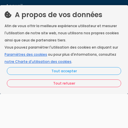
Accueil
A propos de vos données
Nos engagements
Afin de vous offrir la meilleure expérience utilisateur et mesurer
Vos questions
l'utilisation de notre site web, nous utilisons nos propres cookies
FAQ France Ramonage
ainsi que ceux de partenaires tiers.
Vous pouvez paramétrer l'utilisation des cookies en cliquant sur
Les ramoneurs proches de chez vous
Paramètres des cookies
ou pour plus d'informations, consultez
notre Charte d'utilisation des cookies
.
Espace juridique
Tout accepter
Préférences Cookies
Tout refuser
Vous êtes un ramoneur ?
Contactez-nous
A propos de Neoloop