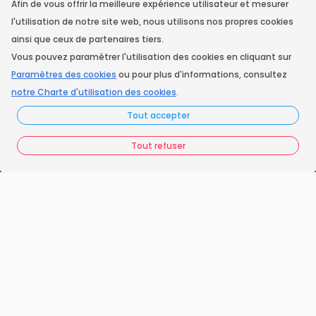
Facebook
Afin de vous offrir la meilleure expérience utilisateur et mesurer
l'utilisation de notre site web, nous utilisons nos propres cookies
ainsi que ceux de partenaires tiers.
Instagram
Vous pouvez paramétrer l'utilisation des cookies en cliquant sur
Paramètres des cookies
ou pour plus d'informations, consultez
notre Charte d'utilisation des cookies
.
Accueil
Tout accepter
Nos engagements
Tout refuser
Vos questions
FAQ France Ramonage
Les ramoneurs proches de chez vous
Espace juridique
Préférences Cookies
Vous êtes un ramoneur ?