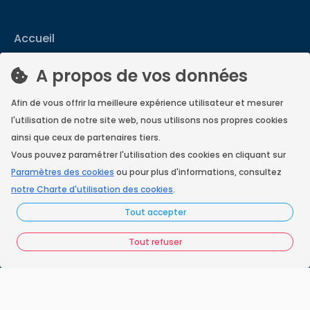
Accueil
Nos engagements
A propos de vos données
Vos questions
Afin de vous offrir la meilleure expérience utilisateur et mesurer
FAQ France Ramonage
l'utilisation de notre site web, nous utilisons nos propres cookies
ainsi que ceux de partenaires tiers.
Les ramoneurs proches de chez vous
Vous pouvez paramétrer l'utilisation des cookies en cliquant sur
Paramètres des cookies
ou pour plus d'informations, consultez
Espace juridique
notre Charte d'utilisation des cookies
.
Tout accepter
Préférences Cookies
Vous êtes un ramoneur ?
Tout refuser
Contactez-nous
A propos de Neoloop