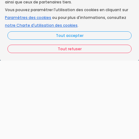
ainsi que ceux de partenaires tiers.
Vous pouvez paramétrer l'utilisation des cookies en cliquant sur
Instagram
Paramètres des cookies
ou pour plus d'informations, consultez
notre Charte d'utilisation des cookies
.
Tout accepter
Accueil
Nos engagements
Tout refuser
Vos questions
FAQ France Ramonage
Les ramoneurs proches de chez vous
Espace juridique
Préférences Cookies
Vous êtes un ramoneur ?