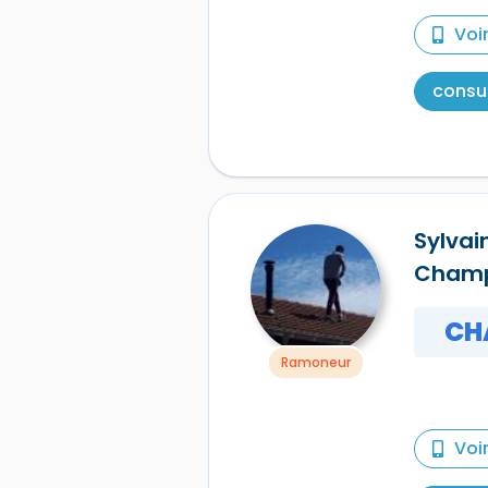
Voi
consul
Sylvai
Cham
CH
Ramoneur
Voi