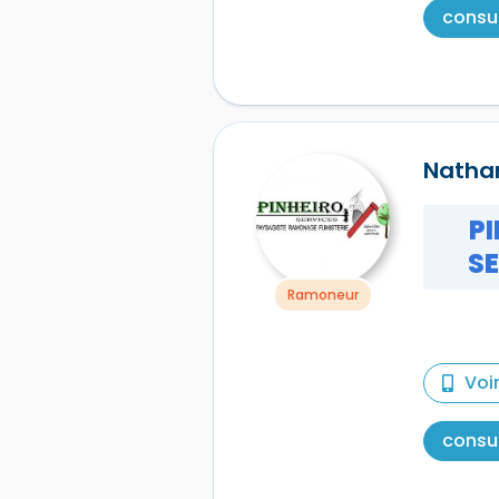
consul
Nathan
P
S
Ramoneur
Voi
consul